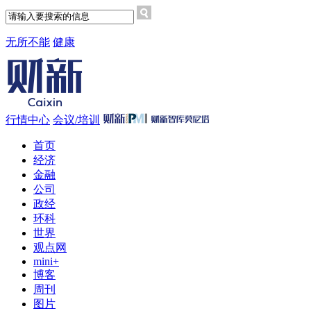
无所不能
健康
行情中心
会议/培训
首页
经济
金融
公司
政经
环科
世界
观点网
mini+
博客
周刊
图片