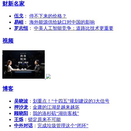
财新名家
伍戈
：
停不下来的价格？
易峘
：
海外能源供给缺口对中国的影响
罗志恒
：
中美人工智能竞争：道路比技术更重要
视频
博客
吴晓波
：
划重点！“十四五”规划建议的3大信号
押沙龙
：
金庸的江湖是越来越坏
顾晓阳
：
我的洛杉矶“湖街客栈”
王烁
：
锁定原来不可能
中外对话
：
完成垃圾管理这个“闭环”