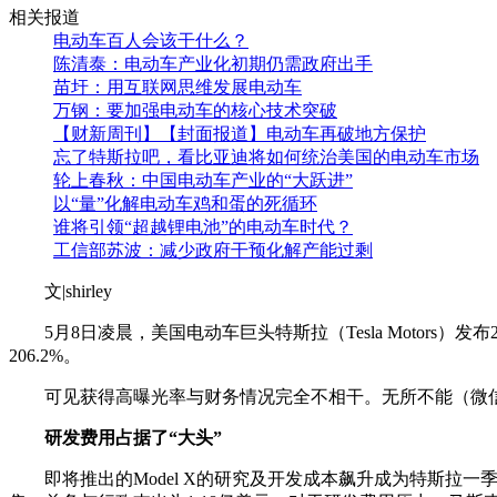
相关报道
电动车百人会该干什么？
陈清泰：电动车产业化初期仍需政府出手
苗圩：用互联网思维发展电动车
万钢：要加强电动车的核心技术突破
【财新周刊】【封面报道】电动车再破地方保护
忘了特斯拉吧，看比亚迪将如何统治美国的电动车市场
轮上春秋：中国电动车产业的“大跃进”
以“量”化解电动车鸡和蛋的死循环
谁将引领“超越锂电池”的电动车时代？
工信部苏波：减少政府干预化解产能过剩
文|shirley
5月8日凌晨，美国电动车巨头特斯拉（Tesla Motors）
206.2%。
可见获得高曝光率与财务情况完全不相干。无所不能（微信公号ca
研发费用占据了“大头”
即将推出的Model X的研究及开发成本飙升成为特斯拉一季