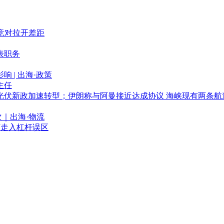
竞对拉开差距
表职务
 | 出海·政策
主任
光伏新政加速转型；伊朗称与阿曼接近达成协议 海峡现有两条航
｜出海·物流
何走入杠杆误区