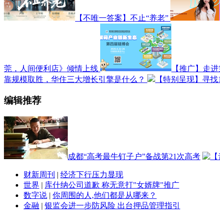
【不唯一答案】不止“养老”
莞，人间便利店》倾情上线
【推广】走进
靠规模取胜，华住三大增长引擎是什么？
【特别呈现】寻找1
编辑推荐
成都“高考最牛钉子户”备战第21次高考
财新周刊
|
经济下行压力显现
世界
|
库什纳公司道歉 称无意打"女婿牌"推广
数字说
|
你周围的人,他们都是从哪来？
金融
|
银监会进一步防风险 出台押品管理指引