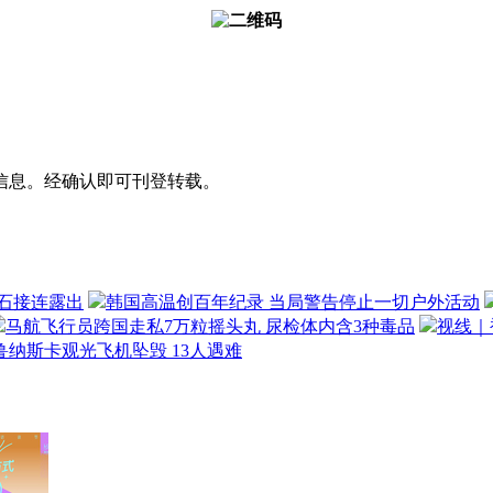
信息。经确认即可刊登转载。
石接连露出
韩国高温创百年纪录 当局警告停止一切户外活动
马航飞行员跨国走私7万粒摇头丸 尿检体内含3种毒品
视线｜
鲁纳斯卡观光飞机坠毁 13人遇难