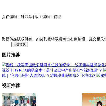
责任编辑：钟晶晶 | 版面编辑：何璇
财新传媒版权所有。如需刊登转载请点击右侧按钮，提交相关
图片推荐
视线｜极端高温致多瑙河水位跌破纪录 二战沉船与猛犸象化
视线｜HYROX的吸金术：是什么让中产们甘心“花钱找虐”？
线｜“入侵”还是“人道危机”？难民潮撕裂西班牙飞地休达
秘
视听推荐