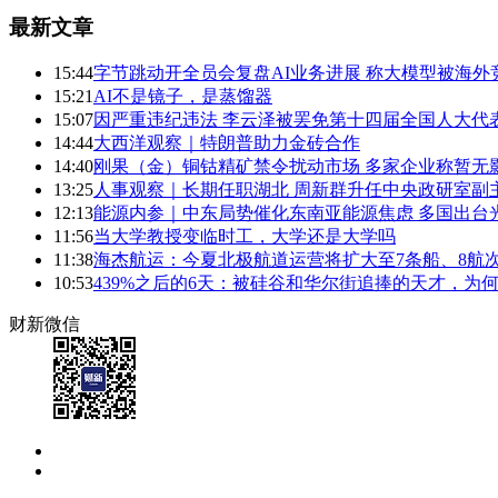
最新文章
15:44
字节跳动开全员会复盘AI业务进展 称大模型被海外
15:21
AI不是镜子，是蒸馏器
15:07
因严重违纪违法 李云泽被罢免第十四届全国人大代
14:44
大西洋观察｜特朗普助力金砖合作
14:40
刚果（金）铜钴精矿禁令扰动市场 多家企业称暂无影响
13:25
人事观察｜长期任职湖北 周新群升任中央政研室副
12:13
能源内参｜中东局势催化东南亚能源焦虑 多国出台
11:56
当大学教授变临时工，大学还是大学吗
11:38
海杰航运：今夏北极航道运营将扩大至7条船、8航次
10:53
439%之后的6天：被硅谷和华尔街追捧的天才，为
财新微信