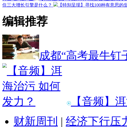
住三大增长引擎是什么？
【特别呈现】寻找100种有意思的
编辑推荐
成都“高考最牛钉
【音频】洱
财新周刊
|
经济下行压