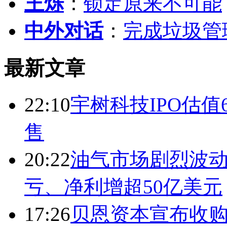
王烁
：
锁定原来不可能
中外对话
：
完成垃圾管
最新文章
22:10
宇树科技IPO估值6
售
20:22
油气市场剧烈波动
亏、净利增超50亿美元
17:26
贝恩资本宣布收购