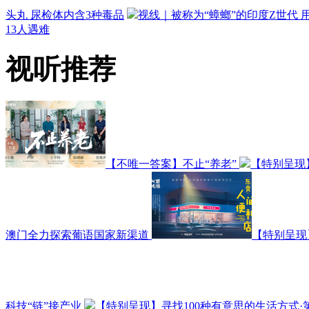
头丸 尿检体内含3种毒品
视线｜被称为“蟑螂”的印度Z世代
13人遇难
视听推荐
【不唯一答案】不止“养老”
【特别呈现
澳门全力探索葡语国家新渠道
【特别呈现
科技“链”接产业
【特别呈现】寻找100种有意思的生活方式·