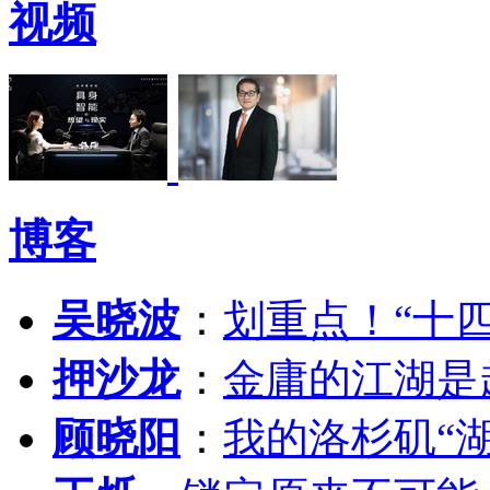
视频
博客
吴晓波
：
划重点！“十
押沙龙
：
金庸的江湖是
顾晓阳
：
我的洛杉矶“