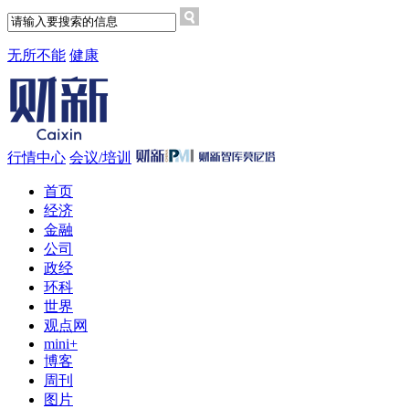
无所不能
健康
行情中心
会议/培训
首页
经济
金融
公司
政经
环科
世界
观点网
mini+
博客
周刊
图片