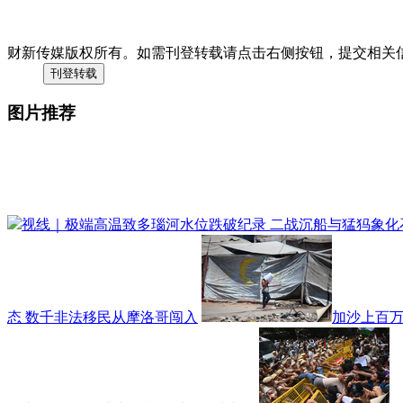
财新传媒版权所有。如需刊登转载请点击右侧按钮，提交相关
图片推荐
视线｜极端高温致多瑙河水位跌破纪录 二战沉船与猛犸象化
态 数千非法移民从摩洛哥闯入
加沙上百万