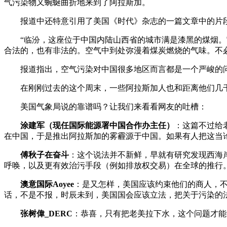
气污染物又蜿蜒曲折地来到了阿拉斯加。
报道中还特意引用了美国《时代》杂志的一篇文章中的片段
“临汾，这座位于中国内陆山西省的城市满是漆黑的煤烟。它
合法的，也有非法的。空气中到处弥漫着煤炭燃烧的气味。不
报道指出，空气污染对中国很多地区而言都是一个严峻的问
在刚刚过去的这个周末，一些阿拉斯加人也和距离他们几千
美国气象局说的靠谱吗？让我们来看看网友的吐槽：
涂建军（现任国际能源署中国合作办主任）
：这篇不过给老
在中国，于是推出阿拉斯加的雾霾源于中国。如果有人把这当
傅秋子在奋斗
：这个说法并不新鲜，早就有研究发现西海
呼唤，以及更有效治污手段（例如排放权交易）在全球的推行
澳意国际Aoyee
：是又怎样，美国应该约束他们的商人，
话，不是不报，时辰未到，美国国会应该立法，把关于污染的
张树偉_DERC
：恭喜，只有把老美拉下水，这个问题才能