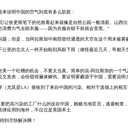
来说明中国的空气到底有多么肮脏：
让狄更斯笔下的伦敦看起来就像是自然公园一般清新。山西位
必浪费力气去晾衣服——因为衣服在晾干前就会变黑。”
题；但是，当阿拉斯加中南部曾经通透的天空在这个周末被雾霾
公里的北京人一样开始盼刮风盼下雨（难怪最近几天，帝都天
美一个吐槽的机会，不要太当真。简单的说-阿拉斯加的一个气象局用HYS
论文发表，会给驳得遍体鳞伤。要证明雾霾源于中国，需要说明
岸（尤其是LA）接收到了来自中国的污染。相对于道德上的相
。
不要把高污染的工厂什么的设在中国，贿赂当地官员，逃避检查
法律应用到海外，不仅仅是美国本土
得到尽快解决啊！