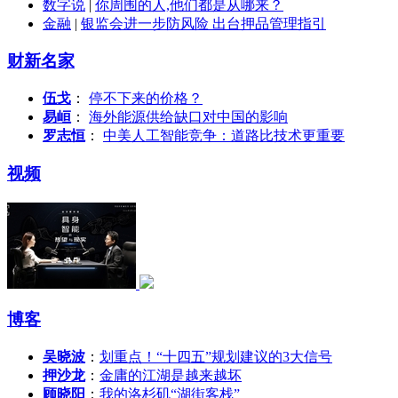
数字说
|
你周围的人,他们都是从哪来？
金融
|
银监会进一步防风险 出台押品管理指引
财新名家
伍戈
：
停不下来的价格？
易峘
：
海外能源供给缺口对中国的影响
罗志恒
：
中美人工智能竞争：道路比技术更重要
视频
博客
吴晓波
：
划重点！“十四五”规划建议的3大信号
押沙龙
：
金庸的江湖是越来越坏
顾晓阳
：
我的洛杉矶“湖街客栈”