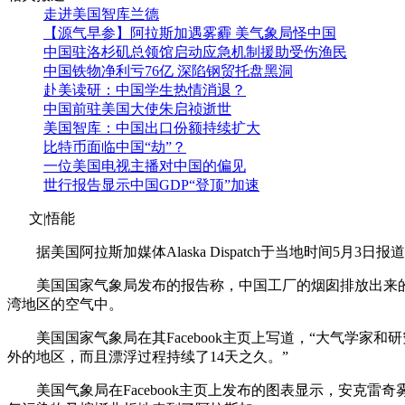
走进美国智库兰德
【源气早参】阿拉斯加遇雾霾 美气象局怪中国
中国驻洛杉矶总领馆启动应急机制援助受伤渔民
中国铁物净利亏76亿 深陷钢贸托盘黑洞
赴美读研：中国学生热情消退？
中国前驻美国大使朱启祯逝世
美国智库：中国出口份额持续扩大
比特币面临中国“劫”？
一位美国电视主播对中国的偏见
世行报告显示中国GDP“登顶”加速
文|悟能
据美国阿拉斯加媒体Alaska Dispatch于当地时间5
美国国家气象局发布的报告称，中国工厂的烟囱排放出来的
湾地区的空气中。
美国国家气象局在其Facebook主页上写道，“大气学家和研
外的地区，而且漂浮过程持续了14天之久。”
美国气象局在Facebook主页上发布的图表显示，安克雷