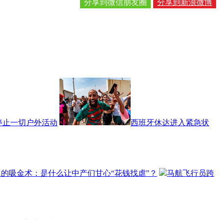
分享到微信朋友圈
分享到新浪微博
停止一切户外活动
西班牙休达进入紧急状
X的吸金术：是什么让中产们甘心“花钱找虐”？
马航飞行员跨