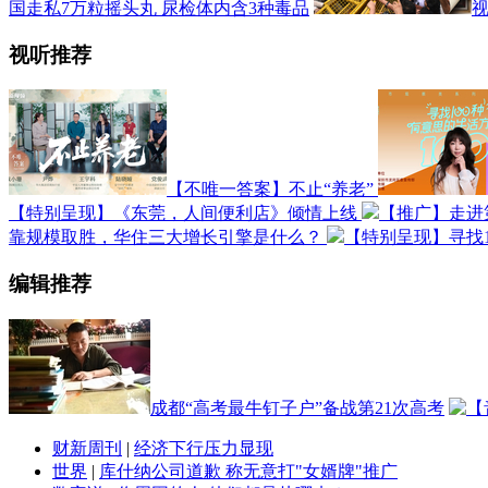
国走私7万粒摇头丸 尿检体内含3种毒品
视
视听推荐
【不唯一答案】不止“养老”
【特别呈现】《东莞，人间便利店》倾情上线
【推广】走进
靠规模取胜，华住三大增长引擎是什么？
【特别呈现】寻找1
编辑推荐
成都“高考最牛钉子户”备战第21次高考
财新周刊
|
经济下行压力显现
世界
|
库什纳公司道歉 称无意打"女婿牌"推广