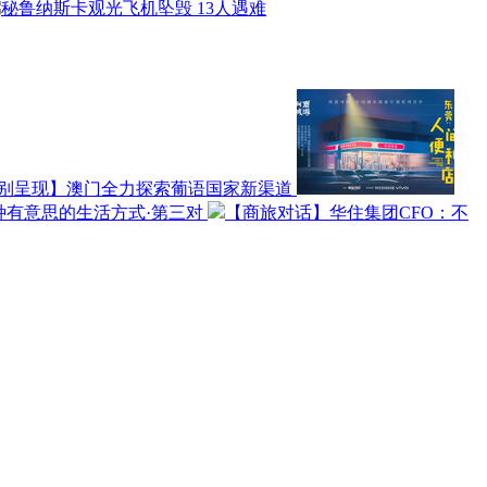
秘鲁纳斯卡观光飞机坠毁 13人遇难
别呈现】澳门全力探索葡语国家新渠道
种有意思的生活方式·第三对
【商旅对话】华住集团CFO：不