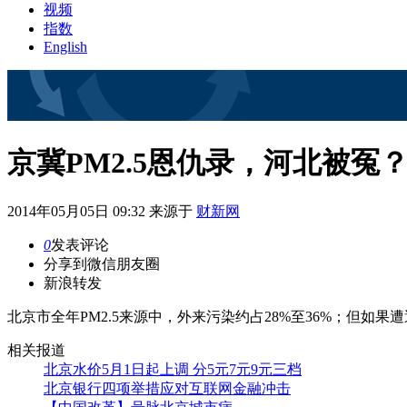
视频
指数
English
京冀PM2.5恩仇录，河北被冤
2014年05月05日 09:32 来源于
财新网
0
发表评论
分享到微信朋友圈
新浪转发
北京市全年PM2.5来源中，外来污染约占28%至36%；但如
相关报道
北京水价5月1日起上调 分5元7元9元三档
北京银行四项举措应对互联网金融冲击