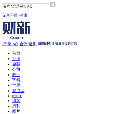
无所不能
健康
行情中心
会议/培训
首页
经济
金融
公司
政经
环科
世界
观点网
mini+
博客
周刊
图片