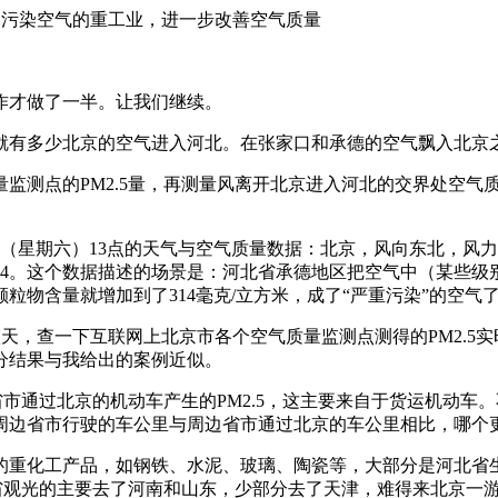
污染空气的重工业，进一步改善空气质量
才做了一半。让我们继续。
有多少北京的空气进入河北。在张家口和承德的空气飘入北京之
点的PM2.5量，再测量风离开北京进入河北的交界处空气质量
日（星期六）13点的天气与空气质量数据：北京，风向东北，风
：314。这个数据描述的场景是：河北省承德地区把空气中（某些级别
粒物含量就增加到了314毫克/立方米，成了“严重污染”的空
霾天，查一下互联网上北京市各个空气质量监测点测得的PM2.5
分结果与我给出的案例近似。
市通过北京的机动车产生的PM2.5，这主要来自于货运机动车
周边省市行驶的车公里与周边省市通过北京的车公里相比，哪个
重化工产品，如钢铁、水泥、玻璃、陶瓷等，大部分是河北省生
出省观光的主要去了河南和山东，少部分去了天津，难得来北京一