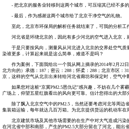
- 把北京的服务业转移到这两个城市，可压缩其已经不多的
- 最后，作为感谢这两个城市给了北京干净空气的礼物。
至此，北京市环保局的解析任务就结束了，可我的分析工作
河北省是环绕北京的，因此有多少河北的空气进入北京，就
于是只要按风向，测量风从河北进入北京的交界处空气质量监测
染谁更多，计算起来就是这么简单，难道不是吗？
作为案例，下面我给出一个我从网上摘录的2014年2月22
北方向的）承德：187；密云：288；怀柔：288；北京市区
京，这样的空气从北京出来转给河北省廊坊和保定时，空气中颗
如果您对这桩“京冀PM2.5恩仇记”感兴趣，不妨在几个雾
广场上，仰望五星红旗看出的风向更可靠。估计您得出的大部
除了飘入北京空气中的PM2.5，当然还要考虑河北等周边省
集装箱运输，每年就达几百万箱。为北京提供货运的机动车在
北京建筑市场及其他市场需要的在生产中对大气造成污染的
在河北省中部和南部，产生的PM2.5大部分留在了河北，能