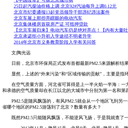
【中国改革】号脉北京城市病
25日起汽柴油价格上调 北京92#汽油每升上调0.12元
北京市纪委通报13起党员领导干部违纪违法案件
北京车展上那些亮瞎眼的电动汽车
北京集体楼房首获房产证 可抵押贷款
【北京车展归来】电动汽车仍是绝对亮点！【内有大量吐
北京承诺拒小升初入学途径不明者升学
2014年北京市义务教育阶段入学有关问答
文|陶光远
日前，北京市环保局正式发布首都最新PM2.5来源解析结果：
显然，上述的“外来污染”和“区域传输的贡献”，主要是指环
在空气质量方面，河北省可算得是上一半火焰一半海：一方面
和承德的空气质量却在长江以北的大城市中分别为第一名和第
PM2.5是随风飘荡的，有风PM2.5就会从一个地区飞到另
省哪个地区的PM2.5游荡到了北京？数量有多大？
既然PM2.5只能随风飘荡，不能逆风飞扬，于是我就查了一下上个冬天——201