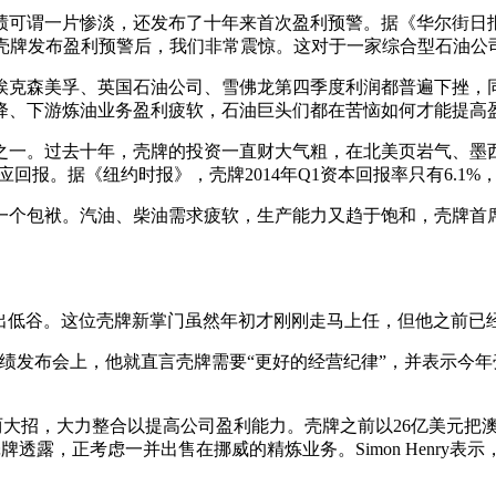
谓一片惨淡，还发布了十年来首次盈利预警。据《华尔街日报》，
析报告称：“壳牌发布盈利预警后，我们非常震惊。这对于一家综合型石油
克森美孚、英国石油公司、雪佛龙第四季度利润都普遍下挫，同比
降、下游炼油业务盈利疲软，石油巨头们都在苦恼如何才能提高
。过去十年，壳牌的投资一直财大气粗，在北美页岩气、墨西哥
应回报。据《纽约时报》，壳牌2014年Q1资本回报率只有6.1%
袱。汽油、柴油需求疲软，生产能力又趋于饱和，壳牌首席财务官S
带壳牌走出低谷。这位壳牌新掌门虽然年初才刚刚走马上任，但他之
月份的业绩发布会上，他就直言壳牌需要“更好的经营纪律”，并表
和“关”两大招，大力整合以提高公司盈利能力。壳牌之前以26亿美元
牌透露，正考虑一并出售在挪威的精炼业务。Simon Henr