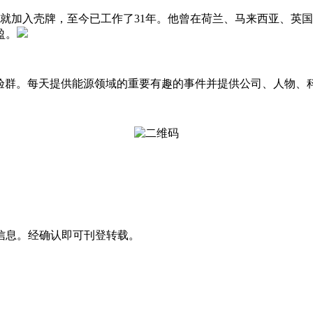
n在1983年就加入壳牌，至今已工作了31年。他曾在荷兰、马来西亚
盈。
验群。每天提供能源领域的重要有趣的事件并提供公司、人物、科技和趋势
信息。经确认即可刊登转载。