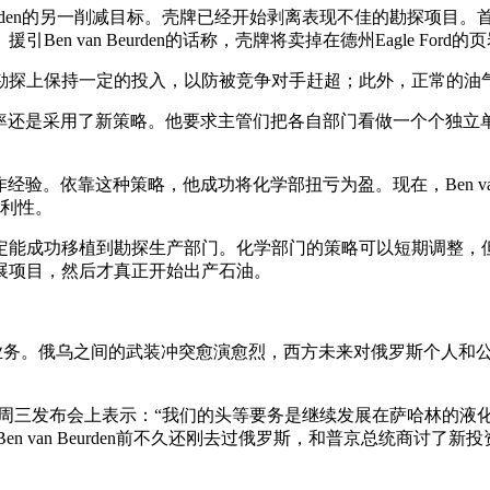
Beurden的另一削减目标。壳牌已经开始剥离表现不佳的勘探项
n van Beurden的话称，壳牌将卖掉在德州Eagle Fo
探上保持一定的投入，以防被竞争对手赶超；此外，正常的油
资金利用率还是采用了新策略。他要求主管们把各自部门看做一个个
工作经验。依靠这种策略，他成功将化学部扭亏为盈。现在，Ben va
盈利性。
能成功移植到勘探生产部门。化学部门的策略可以短期调整，但
展项目，然后才真正开始出产石油。
务。俄乌之间的武装冲突愈演愈烈，西方未来对俄罗斯个人和公司的
在周三发布会上表示：“我们的头等要务是继续发展在萨哈林的液化天然
Ben van Beurden前不久还刚去过俄罗斯，和普京总统商讨了新