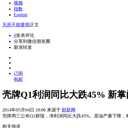
视频
指数
English
无所不能
要闻
正文
0
发表评论
分享到微信朋友圈
新浪转发
订阅
电邮
壳牌Q1利润同比大跌45% 新
2014年05月04日 18:06 来源于
财新网
壳牌周三公布Q1财报，净利润同比大跌45%。原油产量下降，精炼
相关报道