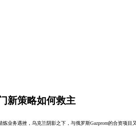
掌门新策略如何救主
业务遇挫，乌克兰阴影之下，与俄罗斯Gazprom的合资项目又变数难