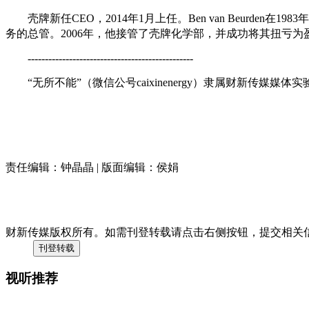
壳牌新任CEO，2014年1月上任。Ben van Beurde
务的总管。2006年，他接管了壳牌化学部，并成功将其扭亏为
------------------------------------------------
“无所不能”（微信公号caixinenergy）隶属财新传媒媒体实
责任编辑：钟晶晶 | 版面编辑：侯娟
财新传媒版权所有。如需刊登转载请点击右侧按钮，提交相关
视听推荐