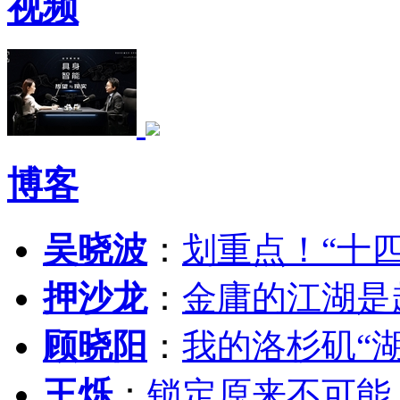
视频
博客
吴晓波
：
划重点！“十
押沙龙
：
金庸的江湖是
顾晓阳
：
我的洛杉矶“
王烁
：
锁定原来不可能