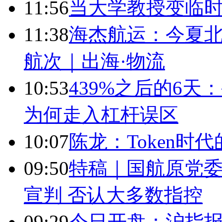
11:56
当大学教授变临
11:38
海杰航运：今夏北
航次｜出海·物流
10:53
439%之后的6
为何走入杠杆误区
10:07
陈龙：Token时
09:50
特稿｜国航原党委
宣判 否认大多数指控
09:29
今日开盘：沪指报389