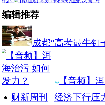
什么？
【特别呈现】寻找100种有意思的生活方式·第二对
编辑推荐
成都“高考最牛钉
【音频】洱
财新周刊
|
经济下行压