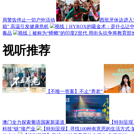
局警告停止一切户外活动
西班牙休达进入
箱” 高温引发健康危机
视线｜HYROX的吸金术：是什么让中
毒品
视线｜被称为“蟑螂”的印度Z世代 用街头抗争将教育部
视听推荐
【不唯一答案】不止“养老”
澳门全力探索葡语国家新渠道
【特别呈现
科技“链”接产业
【特别呈现】寻找100种有意思的生活方式·