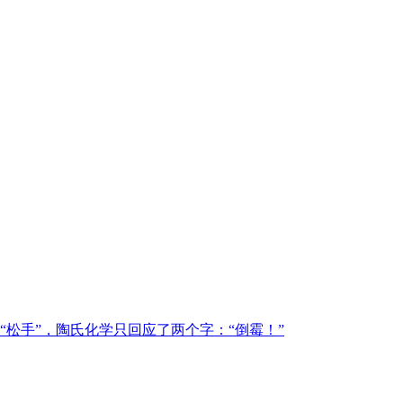
松手”，陶氏化学只回应了两个字：“倒霉！”