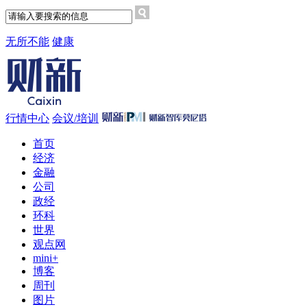
无所不能
健康
行情中心
会议/培训
首页
经济
金融
公司
政经
环科
世界
观点网
mini+
博客
周刊
图片