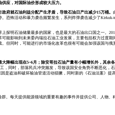
油供应，对国际油价形成较大压力。
地方政府就石油利益分配产生矛盾，导致石油日产出减少15万桶。
怖活动和暴力袭击频繁发生，系列炸弹袭击减少了Kirkuk-to
明石油储量最多的国家，也是最大的石油出口国之一。2013年
革可能影响到未来委内瑞拉石油工业发展，主要包括权力过度期
续。但同时，可能进行的市场化改革也很有可能会加强该国与俄
，最大降幅出现在5~6月；除安哥拉石油产量有小幅增长外，其
纷罢工，同时，部落民兵冲突频发，导致该国安全角势不断恶化，
原因是盗油和破坏输油管道活动猖獗，同时新的《石油法案》提
媒媒体实验群。每天提供能源领域的重要有趣的事件并提供公司、人物