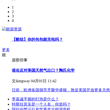
1
2
3
4
【酷炫】你的包包能充电吗？
更多
能
源那些事
谁在反对美国天然气出口？陶氏化学
文|kingway 04月01日 11:42
日前，欧洲各国领导齐聚华盛顿，敦促美国开放更多天然
李嘉诚手握的灯泡是什么？
特斯拉其实是一个人名，你造吗？
阿拉伯禁运引发世界首次能源危机