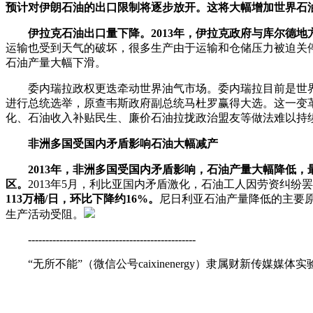
预计对伊朗石油的出口限制将逐步放开。这将大幅增加世界石
伊拉克石油出口量下降。2013年，伊拉克政府与库尔德
运输也受到天气的破坏，很多生产由于运输和仓储压力被迫关停。恐
石油产量大幅下滑。
委内瑞拉政权更迭牵动世界油气市场。委内瑞拉目前是世界上探
进行总统选举，原查韦斯政府副总统马杜罗赢得大选。这一变
化、石油收入补贴民生、廉价石油拉拢政治盟友等做法难以持
非洲多国受国内矛盾影响石油大幅减产
2013年，非洲多国受国内矛盾影响，石油产量大幅降低
区。
2013年5月，利比亚国内矛盾激化，石油工人因劳资纠
113万桶/日，环比下降约16%。
尼日利亚石油产量降低的主要
生产活动受阻。
------------------------------------------------
“无所不能”（微信公号caixinenergy）隶属财新传