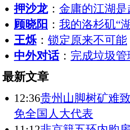
押沙龙
：
金庸的江湖是
顾晓阳
：
我的洛杉矶“
王烁
：
锁定原来不可能
中外对话
：
完成垃圾管
最新文章
12:36
贵州山脚树矿难致
免全国人大代表
11:12
非京籍五环内购房