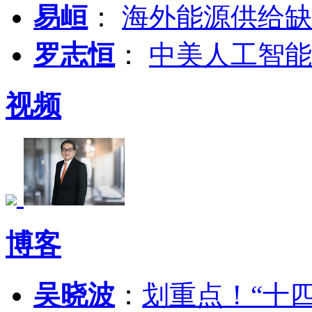
易峘
：
海外能源供给缺
罗志恒
：
中美人工智能
视频
博客
吴晓波
：
划重点！“十