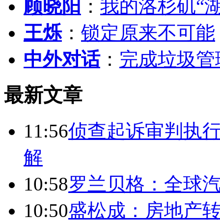
顾晓阳
：
我的洛杉矶“
王烁
：
锁定原来不可能
中外对话
：
完成垃圾管
最新文章
11:56
侦查起诉审判执行
解
10:58
罗兰贝格：全球
10:50
盛松成：房地产