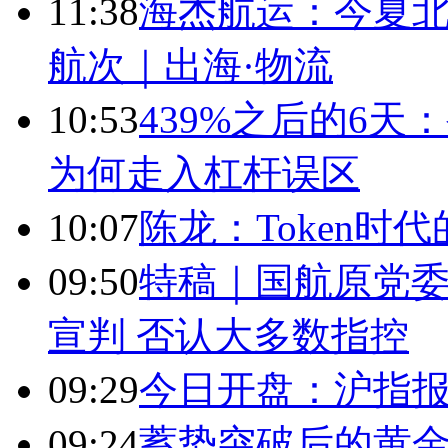
11:38
海杰航运：今夏北
航次｜出海·物流
10:53
439%之后的6
为何走入杠杆误区
10:07
陈龙：Token时
09:50
特稿｜国航原党委
宣判 否认大多数指控
09:29
今日开盘：沪指报389
09:24
蓄势突破后的黄