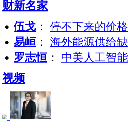
财新名家
伍戈
：
停不下来的价格
易峘
：
海外能源供给缺
罗志恒
：
中美人工智能
视频