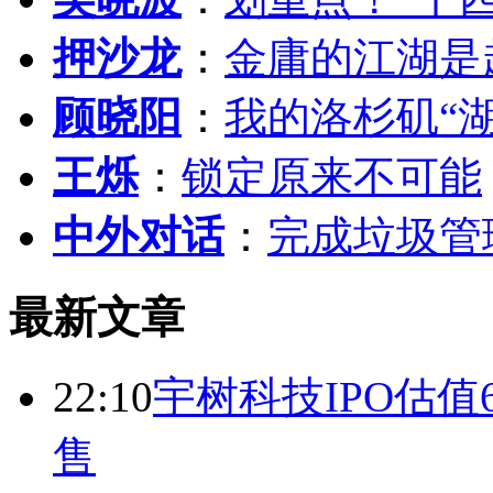
押沙龙
：
金庸的江湖是
顾晓阳
：
我的洛杉矶“
王烁
：
锁定原来不可能
中外对话
：
完成垃圾管
最新文章
22:10
宇树科技IPO估值6
售