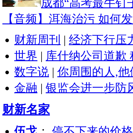
成都“高考最牛钉
【音频】洱海治污 如何
财新周刊
|
经济下行压
世界
|
库什纳公司道歉 
数字说
|
你周围的人,
金融
|
银监会进一步防
财新名家
伍戈
：
停不下来的价格